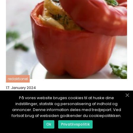
redaktionel
17. January 2024
Brunch Takeaway: Convenience and Delight
På vores website bruges cookies til at huske dine
for the Adventurous Traveler
indstillinger, statistik og personalisering af indhold og
annoncer. Denne information deles med tredjepart. Ved
fortsat brug af websiden godkender du cookiepolitikken.
Ok
Privatlivspolitik