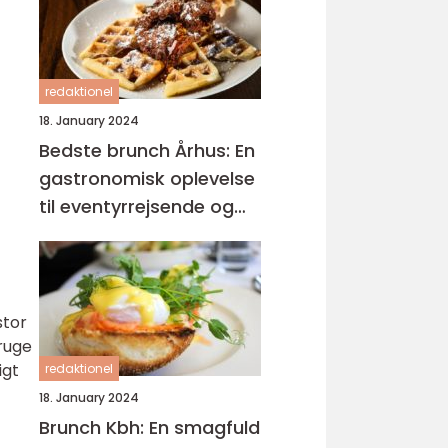
redaktionel
18. January 2024
Bedste brunch Århus: En
gastronomisk oplevelse
til eventyrrejsende og
backpackere
stor
ruge
igt
redaktionel
18. January 2024
Brunch Kbh: En smagfuld