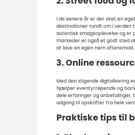
2. Street food og
I de senere år er der sket en øg
destinationer rundt om i verden t
autentisk smagsoplevelse og er 
markeder er også et godt sted at fi
at lave sin egen nem aftensmad.
3. Online ressou
Med den stigende digitalisering 
hjælper eventyrrejsende og back
dele erfaringer og anbefalinger. 
adgang til opskrifter fra hele ve
Praktiske tips til