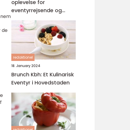
oplevelse for
eventyrrejsende og
g nem
backpackere
r de
redaktionel
18. January 2024
Brunch Kbh: Et Kulinarisk
Eventyr i Hovedstaden
ne
f
redaktionel