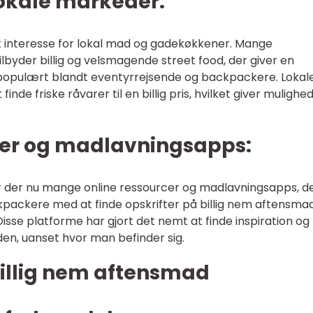
 lokale markeder:
et interesse for lokal mad og gadekøkkener. Mange
ilbyder billig og velsmagende street food, der giver en
populært blandt eventyrrejsende og backpackere. Lokal
nde friske råvarer til en billig pris, hvilket giver mulighed
rcer og madlavningsapps:
er der nu mange online ressourcer og madlavningsapps, d
packere med at finde opskrifter på billig nem aftensmad
Disse platforme har gjort det nemt at finde inspiration og 
rden, uanset hvor man befinder sig.
 billig nem aftensmad