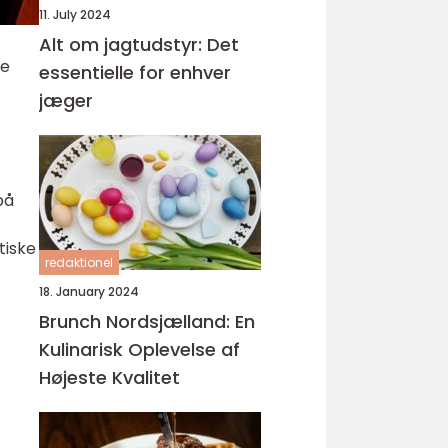
11. July 2024
Alt om jagtudstyr: Det
re
essentielle for enhver
jæger
på
tiske
redaktionel
18. January 2024
Brunch Nordsjælland: En
Kulinarisk Oplevelse af
Højeste Kvalitet