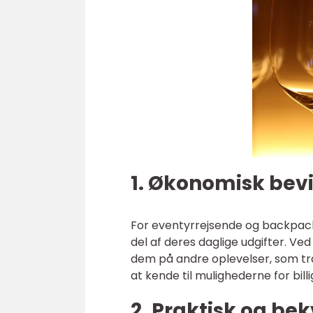
1. Økonomisk bev
For eventyrrejsende og backpack
del af deres daglige udgifter. V
dem på andre oplevelser, som tran
at kende til mulighederne for bil
2. Praktisk og be