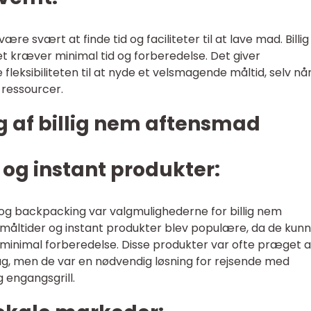
ære svært at finde tid og faciliteter til at lave mad. Billi
et kræver minimal tid og forberedelse. Det giver
eksibiliteten til at nyde et velsmagende måltid, selv nå
ressourcer.
ng af billig nem aftensmad
 og instant produkter:
r og backpacking var valgmulighederne for billig nem
åltider og instant produkter blev populære, da de kun
minimal forberedelse. Disse produkter var ofte præget a
ag, men de var en nødvendig løsning for rejsende med
 engangsgrill.