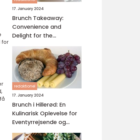
17. January 2024
Brunch Takeaway:
Convenience and
e
Delight for the
 for
Adventurous Traveler
er
redaktionel
,
17. January 2024
få
Brunch i Hillerød: En
Kulinarisk Oplevelse for
Eventyrrejsende og
Backpackere