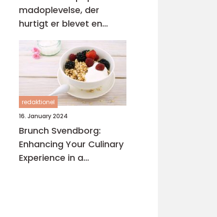
madoplevelse, der
hurtigt er blevet en
favorit blandt mange
mennesker
redaktionel
16. January 2024
Brunch Svendborg:
Enhancing Your Culinary
Experience in a
Historically Rich City