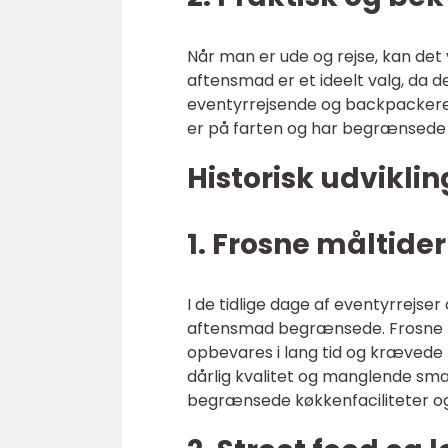
Når man er ude og rejse, kan det v
aftensmad er et ideelt valg, da d
eventyrrejsende og backpackere fl
er på farten og har begrænsede 
Historisk udvikli
1. Frosne måltider
I de tidlige dage af eventyrrejse
aftensmad begrænsede. Frosne m
opbevares i lang tid og krævede 
dårlig kvalitet og manglende sm
begrænsede køkkenfaciliteter og