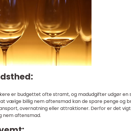
idsthed:
ere er budgettet ofte stramt, og madudgifter udgør en 
ed at vælge billig nem aftensmad kan de spare penge og b
sport, overnatning eller attraktioner. Derfor er det vigt
lig nem aftensmad.
kvemt: