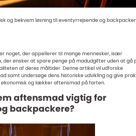
isk og bekvem løsning til eventyrrejsende og backpacke
 er noget, der appellerer til mange mennesker, især
 der ønsker at spare penge på madudgifter uden at gå 
teten af deres måltider. Denne artikel vil udforske
mad samt undersøge dens historiske udvikling og give prak
en økonomisk og lækker aftensmad på farten.
 nem aftensmad vigtig for
 og backpackere?