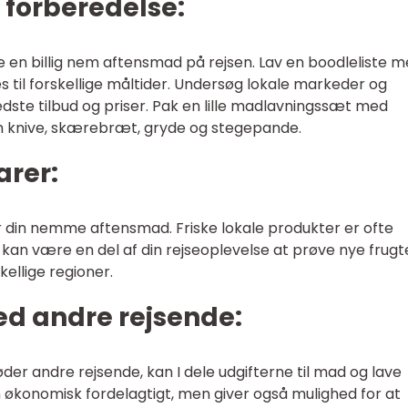
 forberedelse:
e en billig nem aftensmad på rejsen. Lav en boodleliste 
s til forskellige måltider. Undersøg lokale markeder og
dste tilbud og priser. Pak en lille madlavningssæt med
m knive, skærebræt, gryde og stegepande.
arer:
er din nemme aftensmad. Friske lokale produkter er ofte
et kan være en del af din rejseoplevelse at prøve nye frugt
kellige regioner.
ed andre rejsende:
øder andre rejsende, kan I dele udgifterne til mad og lave
n økonomisk fordelagtigt, men giver også mulighed for at