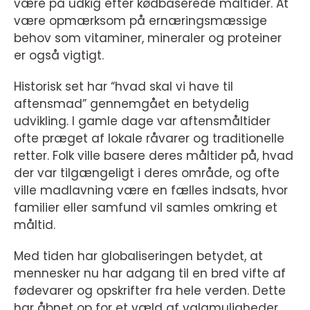
være på udkig efter kødbaserede måltider. At
være opmærksom på ernæringsmæssige
behov som vitaminer, mineraler og proteiner
er også vigtigt.
Historisk set har “hvad skal vi have til
aftensmad” gennemgået en betydelig
udvikling. I gamle dage var aftensmåltider
ofte præget af lokale råvarer og traditionelle
retter. Folk ville basere deres måltider på, hvad
der var tilgængeligt i deres område, og ofte
ville madlavning være en fælles indsats, hvor
familier eller samfund vil samles omkring et
måltid.
Med tiden har globaliseringen betydet, at
mennesker nu har adgang til en bred vifte af
fødevarer og opskrifter fra hele verden. Dette
har åbnet op for et væld af valgmuligheder,